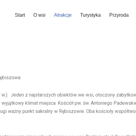
Start
O wsi
Atrakcje
Turystyka
Przyroda
Rębiszowa:
XV w.). Jeden z najstarszych obiektów we wsi, otoczony zabytko
 wyjątkowy klimat miejsca. Kościół pw. św. Antoniego Padewskie
ugi ważny punkt sakralny w Rębiszowie. Oba kościoły współtwo