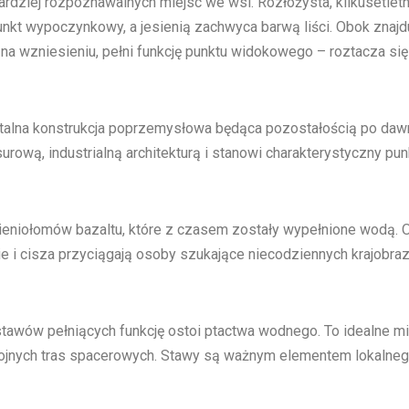
ardziej rozpoznawalnych miejsc we wsi. Rozłożysta, kilkusetletn
nkt wypoczynkowy, a jesienią zachwyca barwą liści. Obok znajduj
a wzniesieniu, pełni funkcję punktu widokowego – roztacza si
entalna konstrukcja poprzemysłowa będąca pozostałością po d
urową, industrialną architekturą i stanowi charakterystyczny pu
eniołomów bazaltu, które z czasem zostały wypełnione wodą. Ob
ie i cisza przyciągają osoby szukające niecodziennych krajobr
wów pełniących funkcję ostoi ptactwa wodnego. To idealne miej
ojnych tras spacerowych. Stawy są ważnym elementem lokalneg