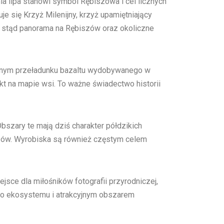
ia lipa stanowi symbol Rębiszowa i cel licznych
e się Krzyż Milenijny, krzyż upamiętniający
ę stąd panorama na Rębiszów oraz okoliczne
awnym przeładunku bazaltu wydobywanego w
nkt na mapie wsi. To ważne świadectwo historii
szary te mają dziś charakter półdzikich
azów. Wyrobiska są również częstym celem
sce dla miłośników fotografii przyrodniczej,
o ekosystemu i atrakcyjnym obszarem