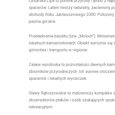
Cesarska Lipa to pomnik przyrody i jedno z najb
spacerów. Latem tworzy naturalny, zacieniony pu
obchody Roku Jubileuszowego 2000. Położony n
pasma górskie.
Przeładownia bazaltu (tzw. „Moloch”). Monum
lokalnych kamieniołomach. Obiekt wyróżnia się s
górnictwa i transportu w regionie.
Zalane wyrobiska to pozostałości dawnych kami
zbiorników przyrodniczych. Ich surowe otoczen
spacerów i lokalnych wycieczek.
Stawy Rębiszowskie to malowniczy kompleks sta
obserwatorów ptaków i osób szukających spok
rekreacyjnym.